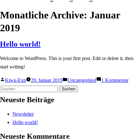
Monatliche Archive:
Januar
2019
Hello world!
Welcome to WordPress. This is your first post. Edit or delete it, then
start writing!
Veröffentlicht
Veröffentlicht
zu
Kiwu-Exp
29. Januar 2019
Uncategorized
1 Kommentar
Suchen
von
in
Hello
nach:
world
Neueste Beiträge
Newsletter
Hello world!
Neueste Kommentare