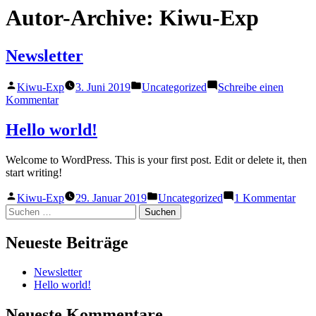
Autor-Archive:
Kiwu-Exp
Newsletter
Veröffentlicht
Veröffentlicht
Kiwu-Exp
3. Juni 2019
Uncategorized
Schreibe einen
von
in
zu
Kommentar
Newsletter
Hello world!
Welcome to WordPress. This is your first post. Edit or delete it, then
start writing!
Veröffentlicht
Veröffentlicht
zu
Kiwu-Exp
29. Januar 2019
Uncategorized
1 Kommentar
von
in
Hell
Suchen
worl
nach:
Neueste Beiträge
Newsletter
Hello world!
Neueste Kommentare