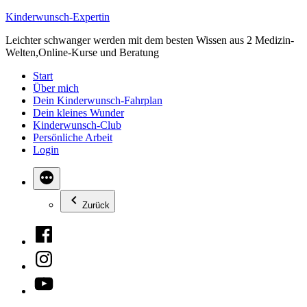
Zum
Kinderwunsch-Expertin
Inhalt
Leichter schwanger werden mit dem besten Wissen aus 2 Medizin-
springen
Welten,Online-Kurse und Beratung
Start
Über mich
Dein Kinderwunsch-Fahrplan
Dein kleines Wunder
Kinderwunsch-Club
Persönliche Arbeit
Login
Zurück
Facebook
Instagram
YouTube